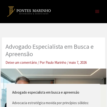
Ir
para
o
conteúdo
Advogado Especialista em Busca e
Apreensão
Deixe um comentário
/ Por
Paulo Marinho
/
maio 7, 2026
Advogado especialista em busca e apreensão
Advocacia estratégica movida por princípios sólidos: