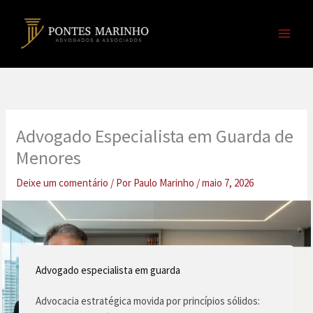
Ir
para
o
conteúdo
Advogado Especialista em Guarda de
Menores
Deixe um comentário
/ Por
Paulo Marinho
/
maio 7, 2026
Advogado especialista em guarda
Advocacia estratégica movida por princípios sólidos: