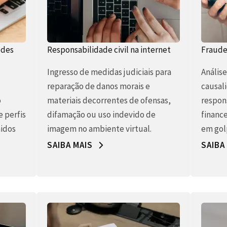
edes
Responsabilidade civil na internet
Fraudes
Ingresso de medidas judiciais para
Anális
reparação de danos morais e
causal
o
materiais decorrentes de ofensas,
respons
e perfis
difamação ou uso indevido de
finance
idos
imagem no ambiente virtual.
em gol
SAIBA MAIS
SAIBA