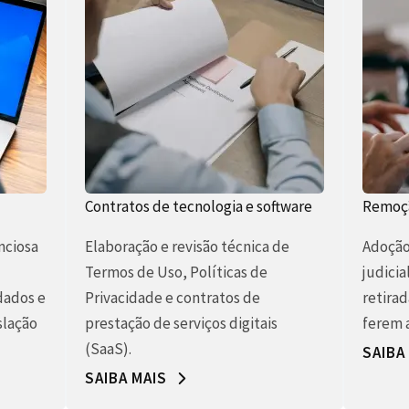
Contratos de tecnologia e software
Remoçã
nciosa
Elaboração e revisão técnica de
Adoção 
Termos de Uso, Políticas de
judicia
dados e
Privacidade e contratos de
retirad
slação
prestação de serviços digitais
ferem a
(SaaS).
SAIBA
SAIBA MAIS