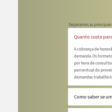
Separamos as principais
Quanto custa par
A cobrança de honorá
demanda. Os formatos
por hora de consultor
percentual do provei
demandas trabalhista
Como saber se um 