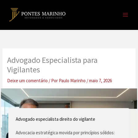
Ir
para
o
conteúdo
Advogado Especialista para
Vigilantes
Deixe um comentário
/ Por
Paulo Marinho
/
maio 7, 2026
Advogado especialista direito do vigilante
Advocacia estratégica movida por princípios sólidos: