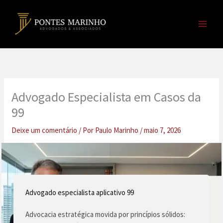
Ir
para
o
conteúdo
Advogado Especialista em Casos da
99
Deixe um comentário
/ Por
Paulo Marinho
/
maio 7, 2026
Advogado especialista aplicativo 99
Advocacia estratégica movida por princípios sólidos: